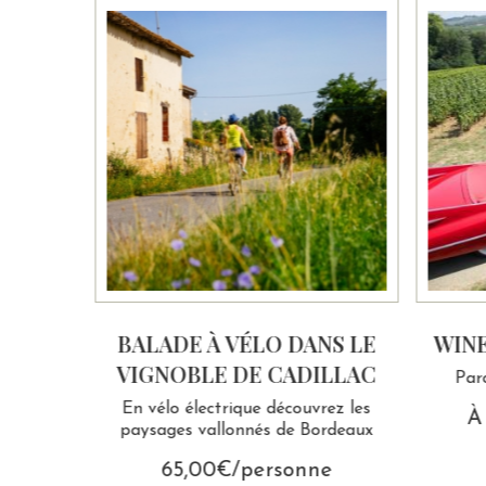
R DE
BALADE À VÉLO DANS LE
WINE
VIGNOBLE DE CADILLAC
Par
ue N°2
En vélo électrique découvrez les
À
paysages vallonnés de Bordeaux
e
65,00€/personne