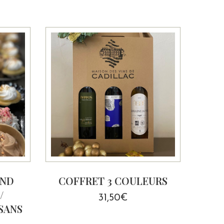
AND
COFFRET 3 COULEURS
/
31,50
€
SANS