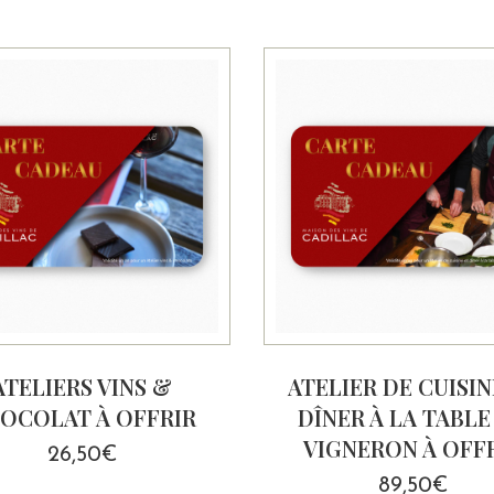
prix :
15,00€
à
100,00€
ATELIERS VINS &
ATELIER DE CUISIN
OCOLAT À OFFRIR
DÎNER À LA TABLE
VIGNERON À OFF
26,50
€
89,50
€