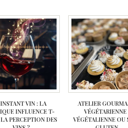
’INSTANT VIN : LA
ATELIER GOURM
IQUE INFLUENCE T-
VÉGÉTARIENNE 
 LA PERCEPTION DES
VÉGÉTALIENNE OU 
VINS ?
GLUTEN