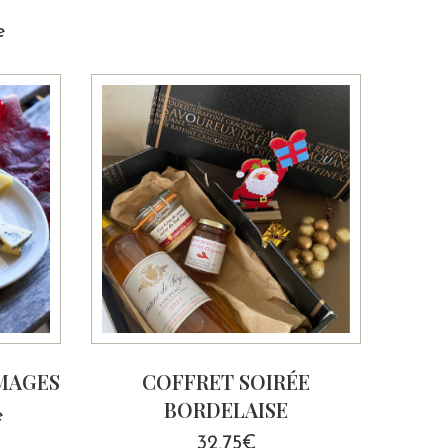
e
OMAGES
COFFRET SOIRÉE
BORDELAISE
e
32,75
€