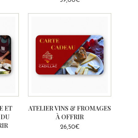
59,00
€
E ET
ATELIER VINS & FROMAGES
 DU
À OFFRIR
RIR
26,50
€