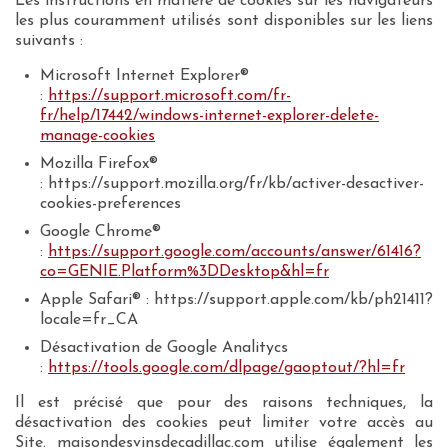
Les instructions en matière de cookies sur les navigateurs
les plus couramment utilisés sont disponibles sur les liens
suivants :
Microsoft Internet Explorer®
:
https://support.microsoft.com/fr-
fr/help/17442/windows-internet-explorer-delete-
manage-cookies
Mozilla Firefox®
: https://support.mozilla.org/fr/kb/activer-desactiver-
cookies-preferences
Google Chrome®
:
https://support.google.com/accounts/answer/61416?
co=GENIE.Platform%3DDesktop&hl=fr
Apple Safari® : https://support.apple.com/kb/ph21411?
locale=fr_CA
Désactivation de Google Analitycs
:
https://tools.google.com/dlpage/gaoptout/?hl=fr
Il est précisé que pour des raisons techniques, la
désactivation des cookies peut limiter votre accès au
Site. maisondesvinsdecadillac.com utilise également les