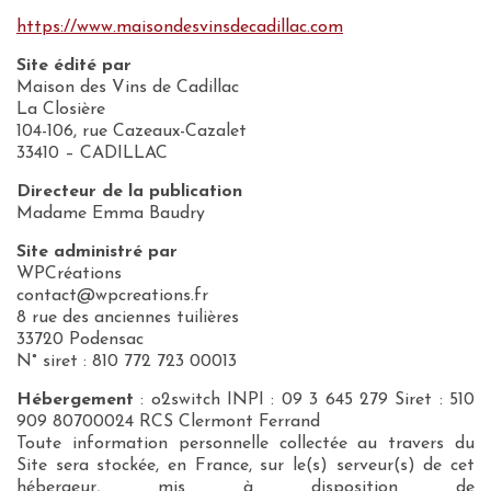
https://www.maisondesvinsdecadillac.com
Site édité par
Maison des Vins de Cadillac
La Closière
104-106, rue Cazeaux-Cazalet
33410 – CADILLAC
Directeur de la publication
Madame Emma Baudry
Site administré par
WPCréations
contact@wpcreations.fr
8 rue des anciennes tuilières
33720 Podensac
N° siret : 810 772 723 00013
Hébergement
: o2switch INPI : 09 3 645 279 Siret : 510
909 80700024 RCS Clermont Ferrand
Toute information personnelle collectée au travers du
Site sera stockée, en France, sur le(s) serveur(s) de cet
hébergeur, mis à disposition de