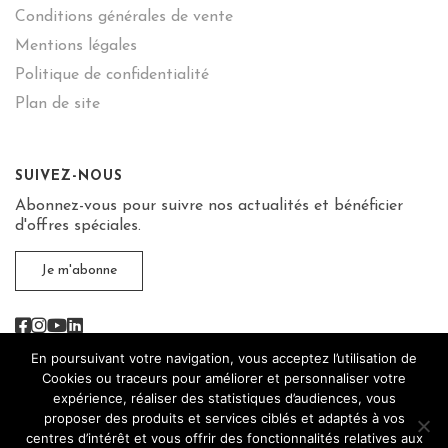
Conditions générales de vente
Mentions légales
Politique de confidentialité
Plan de site
SUIVEZ-NOUS
Abonnez-vous pour suivre nos actualités et bénéficier
d'offres spéciales.
Je m'abonne
Facebook
Instagram
Youtube
Linkedin
En poursuivant votre navigation, vous acceptez l’utilisation de
Cookies ou traceurs pour améliorer et personnaliser votre
expérience, réaliser des statistiques d’audiences, vous
proposer des produits et services ciblés et adaptés à vos
L'abus d’alcool est dangereux pour la santé, sachez
centres d’intérêt et vous offrir des fonctionnalités relatives aux
consommer avec modération.