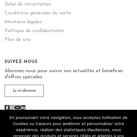
Délai de rétractation
Conditions générales de vente
Mentions légales
Politique de confidentialité
Plan de site
SUIVEZ-NOUS
Abonnez-vous pour suivre nos actualités et bénéficier
d'offres spéciales.
Je m'abonne
Facebook
Instagram
Youtube
Linkedin
En poursuivant votre navigation, vous acceptez l’utilisation de
Cookies ou traceurs pour améliorer et personnaliser votre
expérience, réaliser des statistiques d’audiences, vous
proposer des produits et services ciblés et adaptés à vos
L'abus d’alcool est dangereux pour la santé, sachez