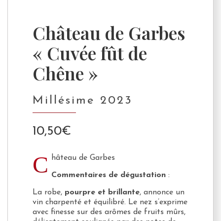
Château de Garbes
« Cuvée fût de
Chêne »
Millésime 2023
10,50
€
C
hâteau de Garbes
Commentaires de dégustation
:
La robe,
pourpre et brillante
, annonce un
vin charpenté et équilibré. Le nez s’exprime
avec finesse sur des arômes de fruits mûrs,