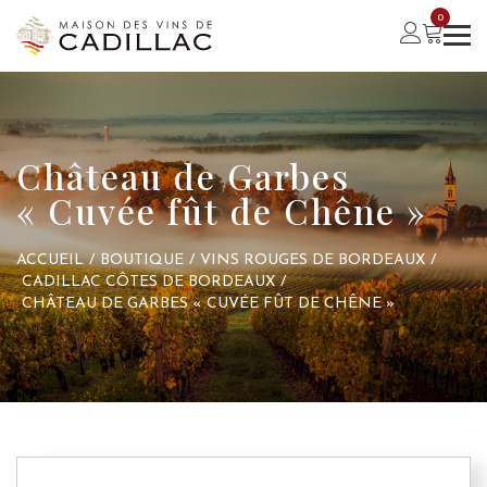
0
Château de Garbes
« Cuvée fût de Chêne »
ACCUEIL
/
BOUTIQUE
/
VINS ROUGES DE BORDEAUX
/
CADILLAC CÔTES DE BORDEAUX
/
CHÂTEAU DE GARBES « CUVÉE FÛT DE CHÊNE »