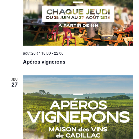
l
m
t
e
a
n
t
t
i
août 20 @ 18:00
-
22:00
Apéros vignerons
o
n
JEU
27
s