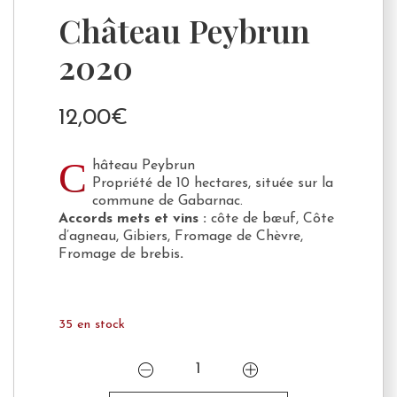
Château Peybrun
2020
12,00
€
C
hâteau Peybrun
Propriété de 10 hectares, située sur la
commune de Gabarnac.
Accords mets et vins :
côte de bœuf, Côte
d’agneau, Gibiers, Fromage de Chèvre,
Fromage de brebis
.
35 en stock
quantité
de
Château