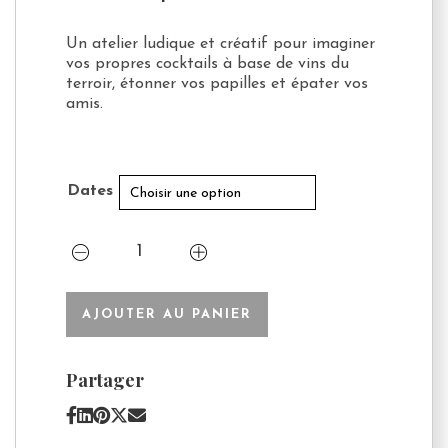
Un atelier ludique et créatif pour imaginer
vos propres cocktails à base de vins du
terroir, étonner vos papilles et épater vos
amis.
Dates
quantité
de
L'instant
vin
AJOUTER AU PANIER
:
créez
vos
Partager
cocktails