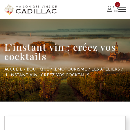
0
L’instant vin : créez vos
cocktails
ACCUEIL
/
BOUTIQUE
/
ŒNOTOURISME
/
LES ATELIERS
/
L’INSTANT VIN : CRÉEZ VOS COCKTAILS