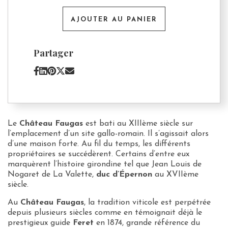
Château
Faugas
AJOUTER AU PANIER
Partager
Le
Château Faugas
est bati au XIIIème siècle sur
l’emplacement d’un site gallo-romain. Il s’agissait alors
d’une maison forte. Au fil du temps, les différents
propriétaires se succédèrent. Certains d’entre eux
marquèrent l’histoire girondine tel que Jean Louis de
Nogaret de La Valette,
duc d’Épernon
au XVIIème
siècle.
Au
Château Faugas
, la tradition viticole est perpétrée
depuis plusieurs siècles comme en témoignait déjà le
prestigieux guide
Feret
en 1874, grande référence du