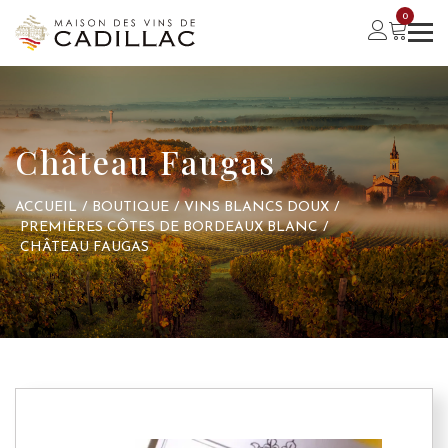
0
Château Faugas
ACCUEIL
/
BOUTIQUE
/
VINS BLANCS DOUX
/
PREMIÈRES CÔTES DE BORDEAUX BLANC
/
CHÂTEAU FAUGAS