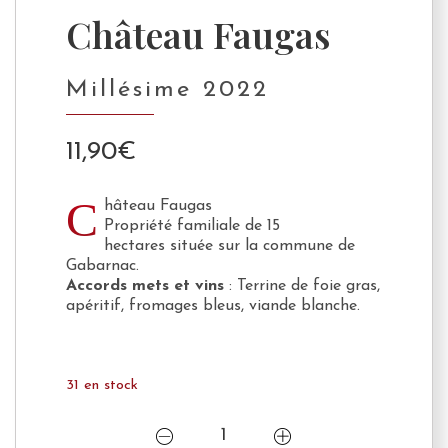
Château Faugas
Millésime 2022
11,90
€
C
hâteau Faugas
Propriété familiale de 15
hectares située sur la commune de
Gabarnac.
Accords mets et vins
: Terrine de foie gras,
apéritif, fromages bleus, viande blanche.
31 en stock
quantité
de