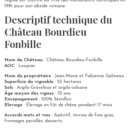
l’église est inscrite au titre des monuments historiques en
1981 pour son abside romane.
Descriptif technique du
Château Bourdieu
Fonbille
Nom du Château
: Château Bourdieu-Fonbille
AOC
: Loupiac
Nom du propriétaire
: Jean-Marie et Fabienne Galineau
Superficie du vignoble
: 25 hectares
Sols
: Argilo-Graveleux et argilo-calcaire
Âge moyen des vignes
: 35 ans
Encépagement
: 100% Sémillon
Elevage
: Élevage en fût de chêne pendant 17 mois
Accords mets et vins
: Apéritif, terrine de foie gras,
fromages persillés, desserts.