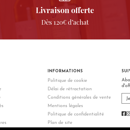
Livraison offerte
Dès 120€ d’achat
INFORMATIONS
SU
Abo
Politique de cookie
d'of
e
Délai de rétractation
e
Conditions générales de vente
J
és
Mentions légales
F
Politique de confidentialité
res
Plan de site