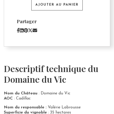
du
AJOUTER AU PANIER
Vic
Partager
Descriptif technique du
Domaine du Vic
Nom du Château
: Domaine du Vic
A
OC
: Cadillac
Nom du responsable :
Valérie Labrousse
Superficie du vignoble
: 35 hectares