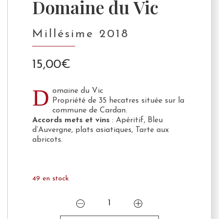
Domaine du Vic
Millésime 2018
15,00
€
D
omaine du Vic
Propriété de 35 hecatres située sur la
commune de Cardan.
Accords mets et vins
: Apéritif, Bleu
d’Auvergne, plats asiatiques, Tarte aux
abricots.
49 en stock
quantité
de
Domaine