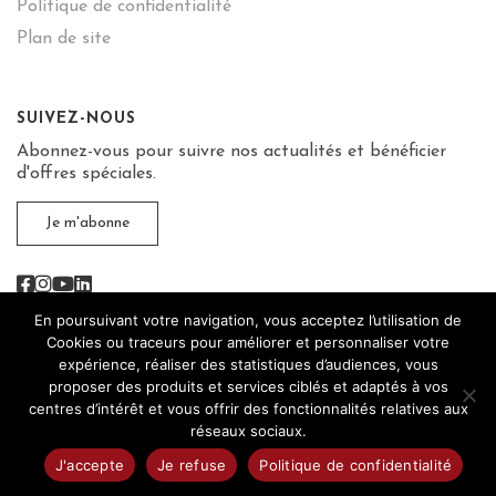
Politique de confidentialité
Plan de site
SUIVEZ-NOUS
Abonnez-vous pour suivre nos actualités et bénéficier
d'offres spéciales.
Je m'abonne
Facebook
Instagram
Youtube
Linkedin
En poursuivant votre navigation, vous acceptez l’utilisation de
Cookies ou traceurs pour améliorer et personnaliser votre
expérience, réaliser des statistiques d’audiences, vous
proposer des produits et services ciblés et adaptés à vos
L'abus d’alcool est dangereux pour la santé, sachez
centres d’intérêt et vous offrir des fonctionnalités relatives aux
consommer avec modération.
réseaux sociaux.
Maison des vins de Cadillac 2026 © - Tous droits réservés | Site
J'accepte
Je refuse
Politique de confidentialité
réalisé par
WPCréations