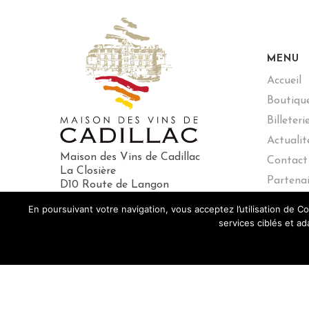
MENU
Accueil
Boutiqu
Billeteri
Actualit
Maison des Vins de Cadillac
Contact
La Closière
Partenai
D10 Route de Langon
33410 – CADILLAC
En poursuivant votre navigation, vous acceptez l’utilisation de C
Tél :
05 57 98 19 20
services ciblés et ad
L'abus d’
Maison d