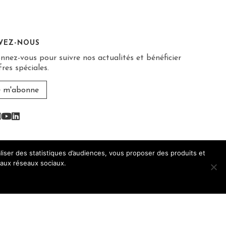
IVEZ-NOUS
nnez-vous pour suivre nos actualités et bénéficier
fres spéciales.
e m'abonne
acebook
Instagram
Youtube
Linkedin
aliser des statistiques d’audiences, vous proposer des produits et
s aux réseaux sociaux.
odération.
éations