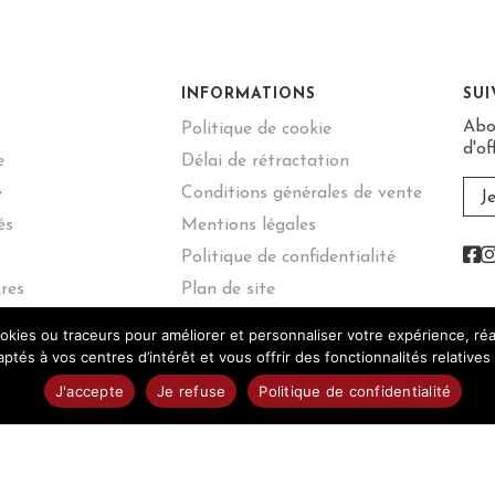
INFORMATIONS
SU
Abo
Politique de cookie
d'of
e
Délai de rétractation
e
Conditions générales de vente
J
és
Mentions légales
F
Politique de confidentialité
res
Plan de site
ookies ou traceurs pour améliorer et personnaliser votre expérience, ré
aptés à vos centres d’intérêt et vous offrir des fonctionnalités relative
J'accepte
Je refuse
Politique de confidentialité
alcool est dangereux pour la santé, sachez consommer avec m
es vins de Cadillac 2026 © - Tous droits réservés | Site réalisé par
WPCr