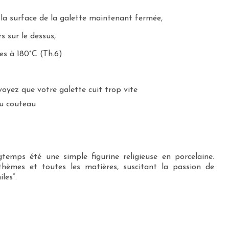
 la surface de la galette maintenant fermée,
s sur le dessus,
es à 180°C (Th.6)
voyez que votre galette cuit trop vite
 du couteau
gtemps été une simple figurine religieuse en porcelaine.
 thèmes et toutes les matières, suscitant la passion de
les”.