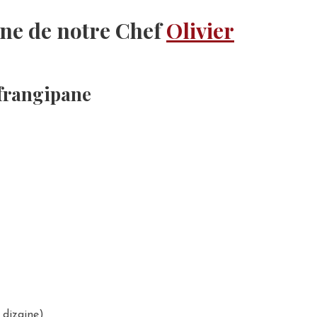
pane de notre Chef
Olivier
 frangipane
dizaine)